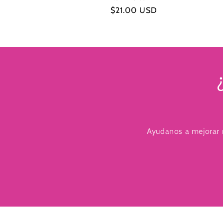
Precio
$21.00 USD
habitual
Ayudanos a mejorar n