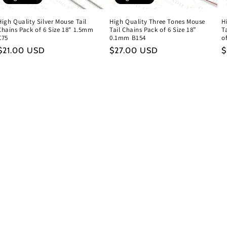
High Quality Silver Mouse Tail
High Quality Three Tones Mouse
H
Chains Pack of 6 Size 18" 1.5mm
Tail Chains Pack of 6 Size 18”
T
C75
0.1mm B154
o
Precio
$21.00 USD
Precio
$27.00 USD
P
$
habitual
habitual
h