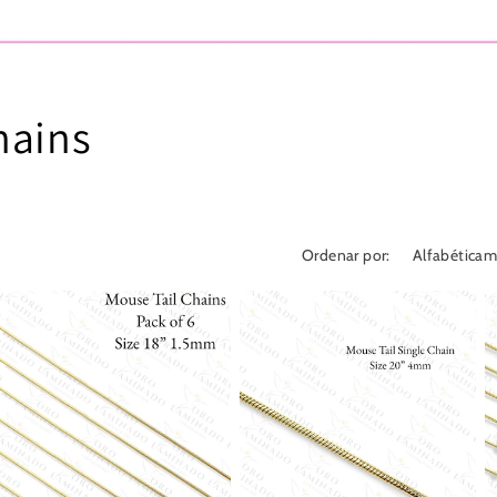
hains
Ordenar por: