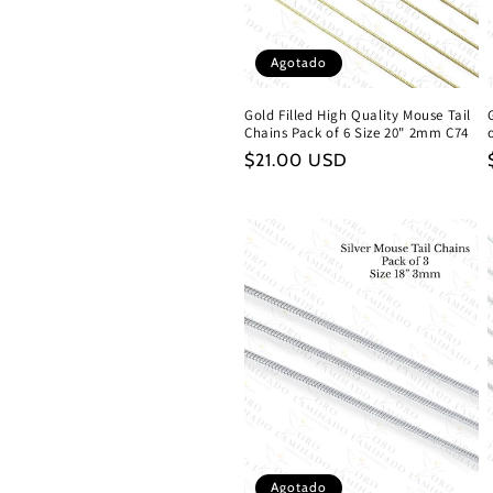
ó
Agotado
n
Gold Filled High Quality Mouse Tail
Chains Pack of 6 Size 20" 2mm C74
:
Precio
$21.00 USD
habitual
Agotado