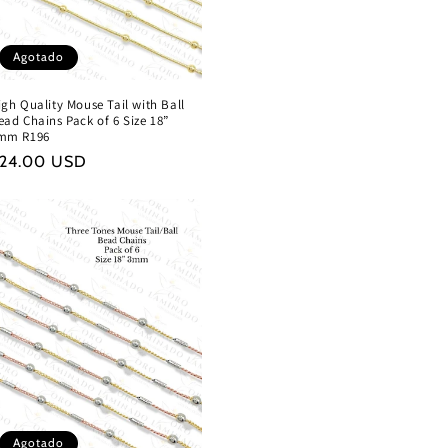
Agotado
igh Quality Mouse Tail with Ball
ead Chains Pack of 6 Size 18”
mm R196
recio
24.00 USD
abitual
Agotado