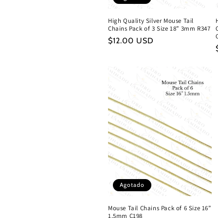
High Quality Silver Mouse Tail
Chains Pack of 3 Size 18” 3mm R347
Precio
$12.00 USD
habitual
Agotado
Mouse Tail Chains Pack of 6 Size 16”
1.5mm C198