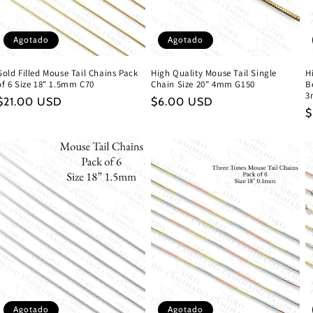
Agotado
Agotado
Gold Filled Mouse Tail Chains Pack
High Quality Mouse Tail Single
H
of 6 Size 18" 1.5mm C70
Chain Size 20" 4mm G150
B
3
Precio
$21.00 USD
Precio
$6.00 USD
P
$
habitual
habitual
h
Agotado
Agotado