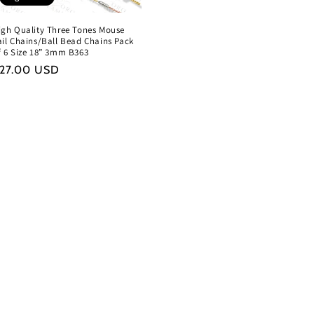
igh Quality Three Tones Mouse
ail Chains/Ball Bead Chains Pack
f 6 Size 18” 3mm B363
recio
27.00 USD
abitual