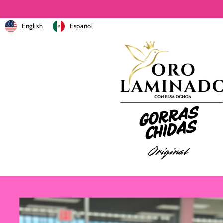
Ir
directamente
al contenido
English
Español