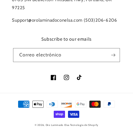
97225
Support@orolaminadoconelsa.com (503)206-6206
Subscribe to our emails
Correo electrónico
Facebook
Instagram
TikTok
Formas
de
pago
© 2026,
Oro Laminado Elsa
Tecnología de Shopify