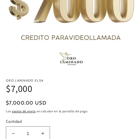
Abrir
elemento
ORO LAMINADO ELSA
multimedia
$7,000
1
en
una
ventana
Precio
$7,000.00 USD
modal
habitual
Los
gastos de envío
se calculan en la pantalla de pago.
Cantidad
Reducir
Aumentar