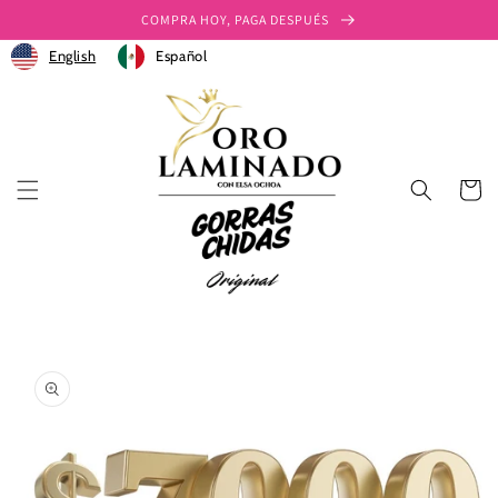
Ir
COMPRA HOY, PAGA DESPUÉS
directamente
al contenido
English
Español
Carrito
Ir
directamente
a la
información
del producto