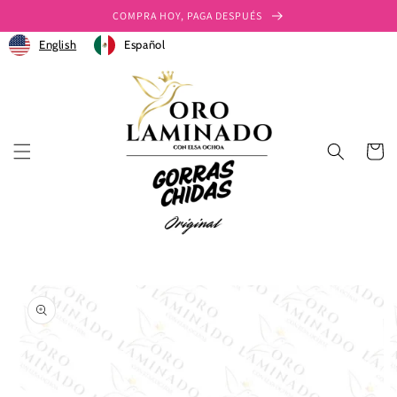
Ir
COMPRA HOY, PAGA DESPUÉS
directamente
al contenido
English
Español
Carrito
Ir
directamente
a la
información
del producto