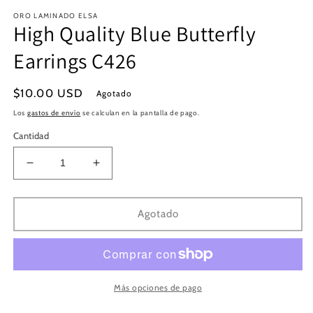
en
e
ORO LAMINADO ELSA
una
u
High Quality Blue Butterfly
ventana
v
modal
m
Earrings C426
Precio
$10.00 USD
Agotado
habitual
Los
gastos de envío
se calculan en la pantalla de pago.
Cantidad
Reducir
Aumentar
cantidad
cantidad
para
para
High
High
Agotado
Quality
Quality
Blue
Blue
Butterfly
Butterfly
Earrings
Earrings
C426
C426
Más opciones de pago