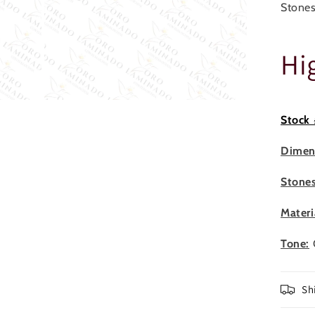
Stones
Hi
Abrir
elemento
Stock 
multimedia
3
en
Dimen
una
ventana
modal
Stones
Materi
Tone:
Sh