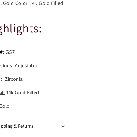
. Gold Color, 14K Gold Filled
ghlights:
#:
G57
sions
: Adjustable
:
Zirconia
al:
14
k Gold Filled
Gold
ipping & Returns