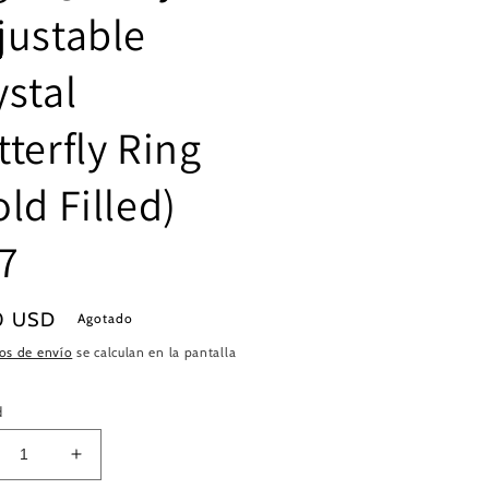
justable
ystal
tterfly Ring
ld Filled)
7
o
0 USD
Agotado
ual
os de envío
se calculan en la pantalla
.
d
ucir
Aumentar
tidad
cantidad