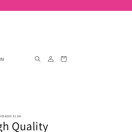
Iniciar
Carrito
nda
sesión
MINADO ELSA
gh Quality