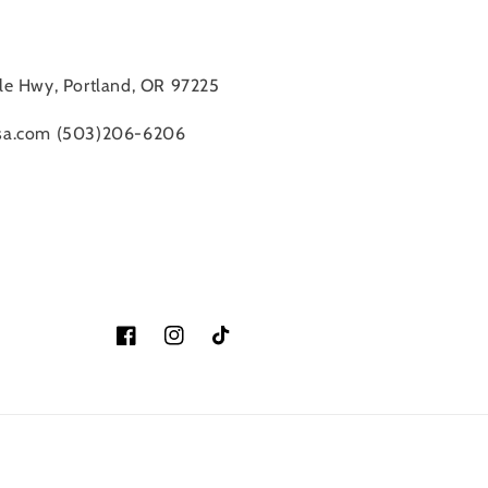
le Hwy, Portland, OR 97225
sa.com (503)206-6206
Facebook
Instagram
TikTok