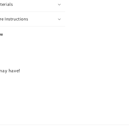
terials
re Instructions
re
 may have!