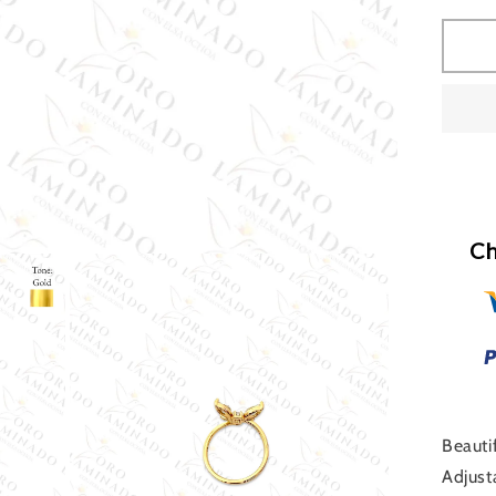
par
Hi
Qua
Adj
Cry
But
Ri
(Go
Fil
G5
Ch
Beauti
Adjust