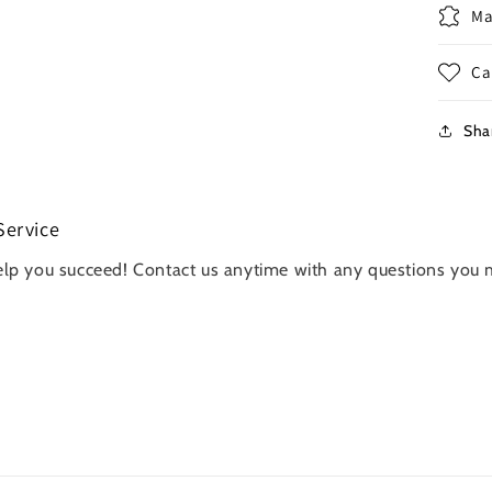
Ma
Ca
Sha
Service
elp you succeed! Contact us anytime with any questions you