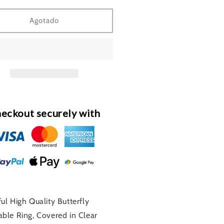
a
para
gh
High
Agotado
lity
Quality
ustable
Adjustable
stal
Crystal
terfly
Butterfly
ng
Ring
ld
(Gold
led)
Filled)
7
G57
eckout securely with
ful High Quality Butterfly
able Ring, Covered in Clear