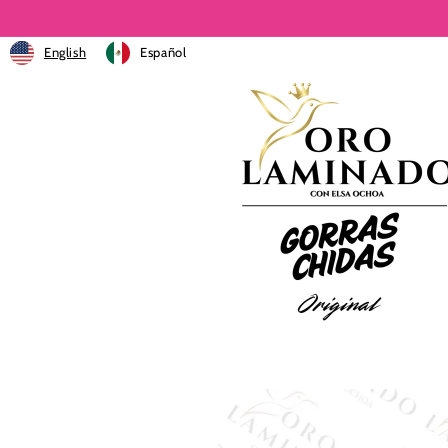
Ir
directamente
al contenido
English
Español
Ir
directamente
a la
información