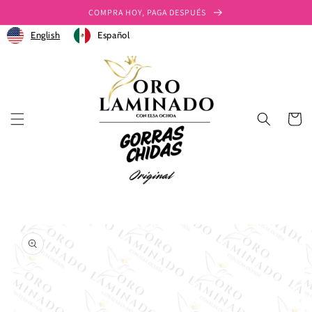
Ir
COMPRA HOY, PAGA DESPUÉS
directamente
al contenido
English
Español
Carrito
Ir
directamente
a la
información
del producto