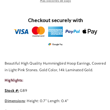
Hoop
Hoop
Más opciones de pago
Earrings
Earrings
G89
G89
Checkout securely with
Beautiful High Quality Hummingbird Hoop Earrings, Covered
in Light Pink Stones. Gold Color, 14k Laminated Gold.
Highlights:
Stock #:
G89
Dimensions
: Height: 0.7” Length: 0.4”