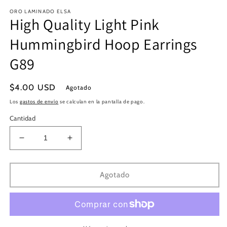
en
e
ORO LAMINADO ELSA
una
u
High Quality Light Pink
ventana
v
modal
m
Hummingbird Hoop Earrings
G89
Precio
$4.00 USD
Agotado
habitual
Los
gastos de envío
se calculan en la pantalla de pago.
Cantidad
Reducir
Aumentar
cantidad
cantidad
para
para
High
High
Agotado
Quality
Quality
Light
Light
Pink
Pink
Hummingbird
Hummingbird