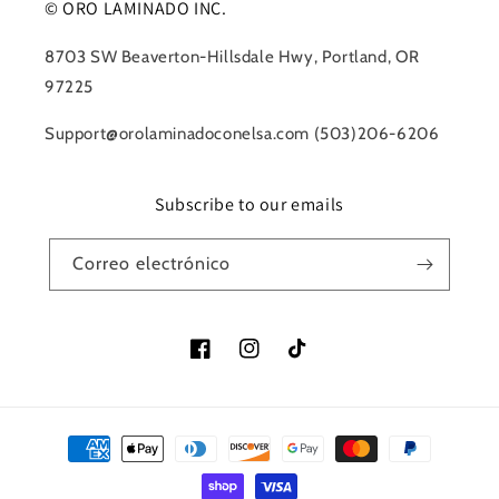
© ORO LAMINADO INC.
8703 SW Beaverton-Hillsdale Hwy, Portland, OR
97225
Support@orolaminadoconelsa.com (503)206-6206
Subscribe to our emails
Correo electrónico
Facebook
Instagram
TikTok
Formas
de
pago