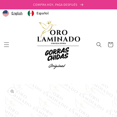
Ir
COMPRA HOY, PAGA DESPUÉS
directamente
al contenido
English
Español
Carrito
Ir
directamente
a la
información
del producto