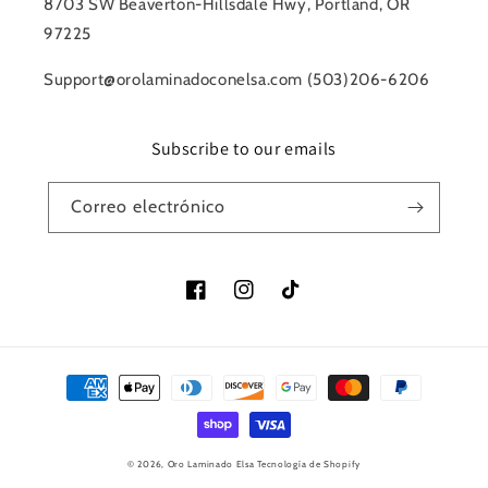
8703 SW Beaverton-Hillsdale Hwy, Portland, OR
97225
Support@orolaminadoconelsa.com (503)206-6206
Subscribe to our emails
Correo electrónico
Facebook
Instagram
TikTok
Formas
de
pago
© 2026,
Oro Laminado Elsa
Tecnología de Shopify