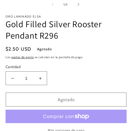
multimedia
m
de
1
/
3
1
2
en
e
ORO LAMINADO ELSA
una
u
Gold Filled Silver Rooster
ventana
v
modal
m
Pendant R296
Precio
$2.50 USD
Agotado
habitual
Los
gastos de envío
se calculan en la pantalla de pago.
Cantidad
Reducir
Aumentar
cantidad
cantidad
para
para
Gold
Gold
Agotado
Filled
Filled
Silver
Silver
Rooster
Rooster
Pendant
Pendant
R296
R296
Más opciones de pago